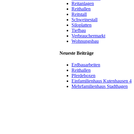
Reitanlagen
Reithallen
Reitstall
Schweinestall
Siloplatten
Tiefbau
Verbrauchermarkt
Wohnungsbau
Neueste Beiträge
Erdbauarbeiten
Reithallen
Pferdeboxen
Einfamilienhaus Kutenhausen 4
Mehrfamilienhaus Stadthagen